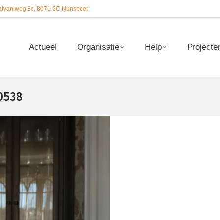
alvaniweg 8c, 8071 SC Nunspeet
Actueel
Organisatie
Help
Projecte
Actueel
Organisatie
Help
Projecte
0538