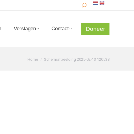
Search:
Doneer
n
Verslagen
Contact
Doneer
n
Verslagen
Contact
Je bent hier:
Home
Schermafbeelding 2025-02-13 120538