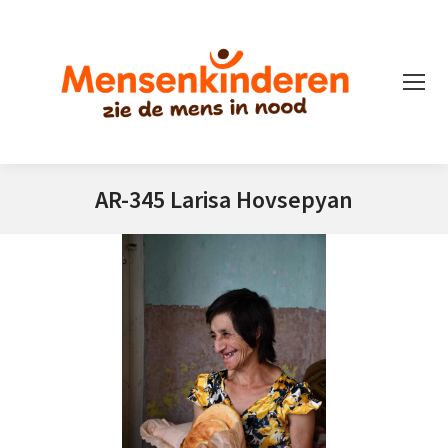
AR-345 Larisa Hovsepyan
Je bent hier: