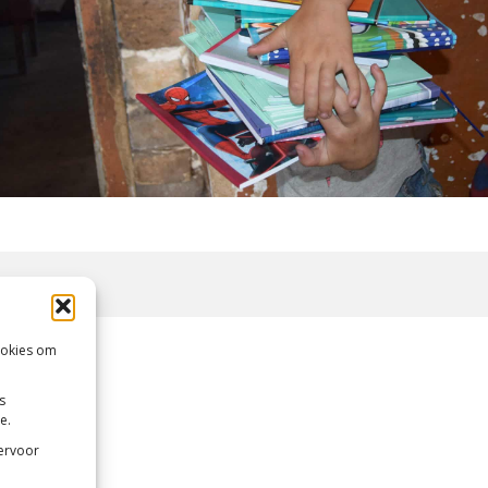
ookies om
s
e.
 ervoor