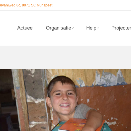
alvaniweg 8c, 8071 SC Nunspeet
Actueel
Organisatie
Help
Projecte
Actueel
Organisatie
Help
Projecte