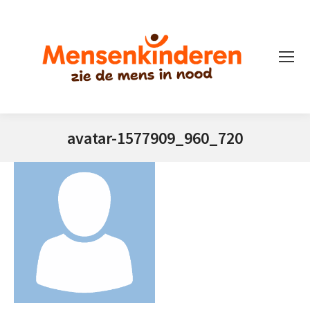
avatar-1577909_960_720
Je bent hier: