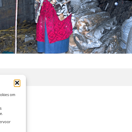
ookies om
s
e.
 ervoor