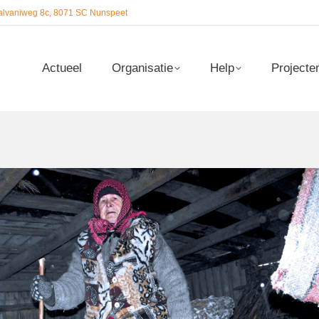
alvaniweg 8c, 8071 SC Nunspeet
Actueel
Organisatie
Help
Projecte
Actueel
Organisatie
Help
Projecte