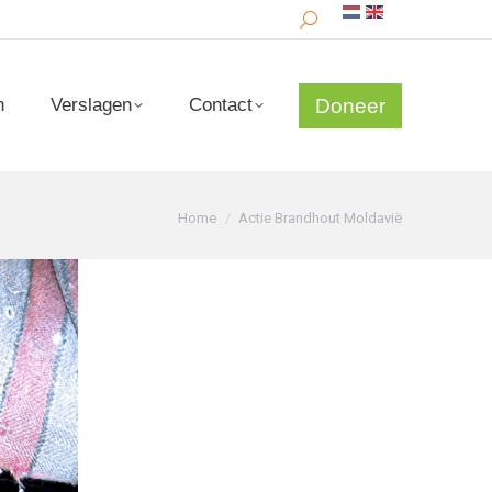
Search:
Doneer
n
Verslagen
Contact
Doneer
n
Verslagen
Contact
Je bent hier:
Home
Actie Brandhout Moldavië