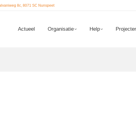
alvaniweg 8c, 8071 SC Nunspeet
Actueel
Organisatie
Help
Projecte
Actueel
Organisatie
Help
Projecte