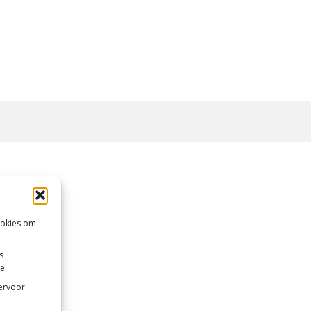
ookies om
s
e.
 ervoor