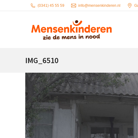
(0341) 45 55 59
info@mensenkinderen.nl
G
IMG_6510