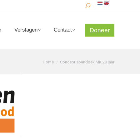
Search:
Doneer
n
Verslagen
Contact
Doneer
n
Verslagen
Contact
Je bent hier:
Home
Concept spandoek MK 20 jaar