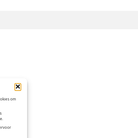
ookies om
s
e.
 ervoor